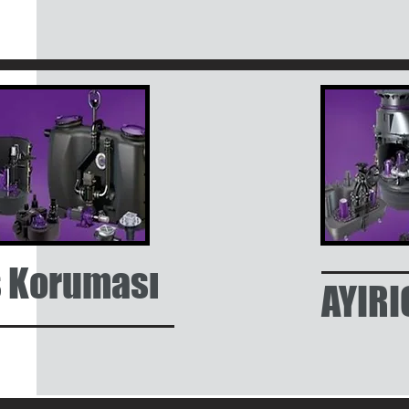
ş Koruması
AYIRI