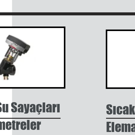
u Sayaçları
Sıcak
metreler
Elem