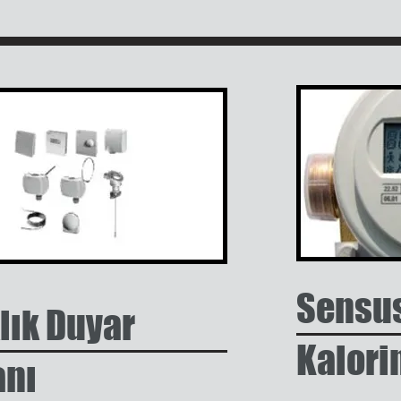
Sensu
lık Duyar
Kalori
anı