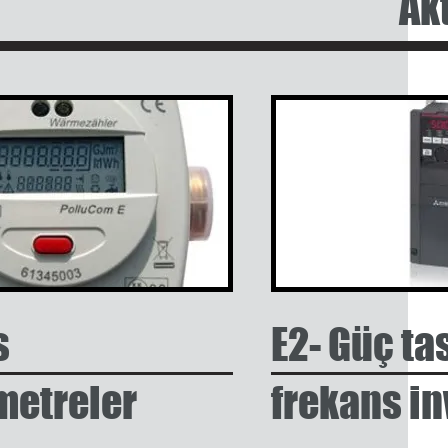
Ak
s
E2- Güç ta
metreler
frekans in